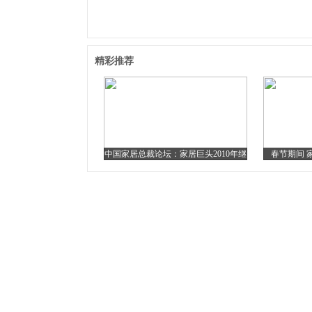
精彩推荐
中国家居总裁论坛：家居巨头2010年继
春节期间 
续扩张