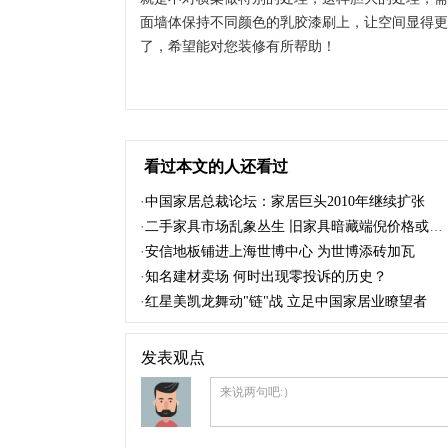
面墙体保持不同颜色的乳胶漆刷上，让空间显得更
了，希望能对您装修有所帮助！
看过本文的人还看过
·
中国家居总裁论坛：家居巨头2010年继续扩张
·
二手家具市场乱象丛生 旧家具暗藏端倪价格或飙升
·
安信地板铺进上海世博中心 为世博添砖加瓦
·
知名建材卖场 何时出现零投诉的历史？
·
红星美凯龙舞动"链"战 立足中国家居业瞭望者
发表观点
来说两句吧:）