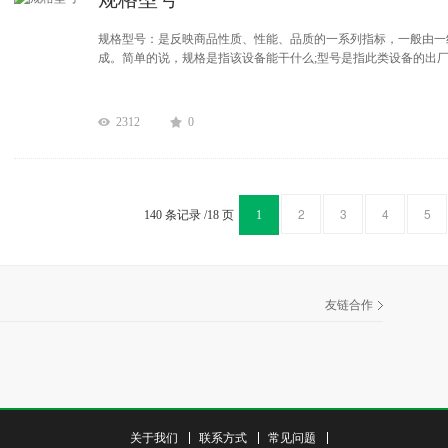
规格型号：是反映商品性质、性能、品质的一系列指标，一般由一
成。简单的说，规格是指该设备能干什么;型号是指此类设备的出厂身
2312
0
2
3
4
5
140 条记录
/18 页
1
友链合作
关于我们
联系方式
常见问题