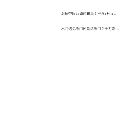
厨房带阳台如何布局？推荐3种设计方案 一种比一种高级！
木门选免漆门还是烤漆门？千万别选错，否则花钱又难用！