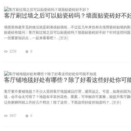
客厅刷过墙之后可以贴瓷砖吗？墙面贴瓷砖好不
墙面装饰最常见的做法就是刷漆或贴墙纸，不过近几年来也有出现用瓷砖贴墙的新
贴瓷砖有疑问：客厅刷过墙之后可以贴瓷砖吗？墙面贴瓷砖好不好？针对这些问题
...[更多]
一些重要知识点，一起来看看吧！
3259
0
客厅铺地毯好处有哪些？除了好看这些好处你可
客厅要不要铺地毯？不少人觉得客厅地毯难以打理，避而远之。可是，如果你因为
毯，会不会太可惜了？地毯有丰富的花色、图案，可华丽亦可素雅，能提升客厅颜
...[更多]
让你家瞬间就上升好几个档次！除了这些，下面这些好处你知道吗？
3937
0