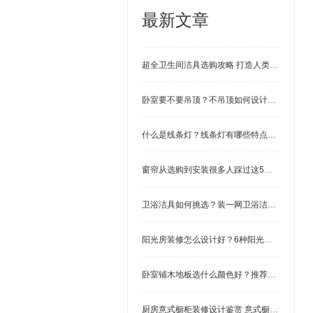
最新文章
超全卫生间洁具选购攻略 打造人类高质量卫生间
卧室要不要吊顶？不吊顶如何设计？5款卧室装修效果图
什么是线条灯？线条灯有哪些特点？家居装修的4种应用
窗帘从选购到安装很多人踩过这5个大坑 窗帘选购注意事项
卫浴洁具如何挑选？装一网卫浴洁具选购注意事项
阳光房装修怎么设计好？6种阳光房设计样式 帮你解决选择困
卧室铺木地板选什么颜色好？推荐这3种颜色 温馨又时尚！
厨房意式橱柜装修设计鉴赏 意式橱柜装修效果图