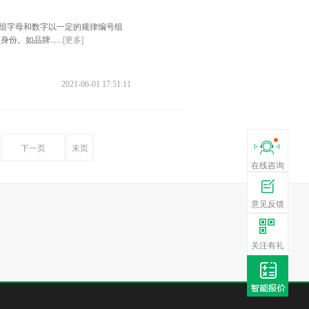
组字母和数字以一定的规律编号组
...[更多]
份。如品牌...
2021-06-01 17:51:11
下载贝壳A
查看业主真实
下一页
末页
在线咨询
意见反馈
扫微信
获10000套家
关注有礼