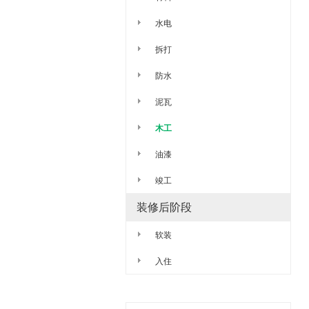
水电
拆打
防水
泥瓦
木工
油漆
竣工
装修后阶段
软装
入住