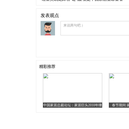
发表观点
来说两句吧:）
精彩推荐
中国家居总裁论坛：家居巨头2010年继
春节期间 
续扩张