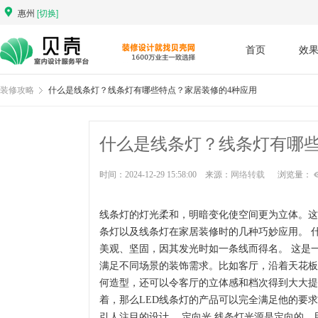
惠州
[切换]
首页
效
装修攻略
什么是线条灯？线条灯有哪些特点？家居装修的4种应用
什么是线条灯？线条灯有哪些
时间：2024-12-29 15:58:00 来源：
网络转载
浏览量：
线条灯的灯光柔和，明暗变化使空间更为立体。这
条灯以及线条灯在家居装修时的几种巧妙应用。 
美观、坚固，因其发光时如一条线而得名。 这是
满足不同场景的装饰需求。比如客厅，沿着天花板
何造型，还可以令客厅的立体感和档次得到大大提升
着，那么LED线条灯的产品可以完全满足他的要
引人注目的设计。 定向光 线条灯光源是定向的，