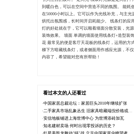
到暖白色，可以在空间中营造不同的氛围。 能耗低
在50000小时以上。它可以作为光线补充，与主
烘托出氛围感，长时间开启耗能少。 线条灯的应
灯的好处就在于，它可以顺着墙面分散安装，光源
装饰效果。 墙面 单调的墙面使用线条灯+造型装
花 最常见的便是客厅天花板的线条灯，运用的方式
梯下方暗藏线条灯，或者侧面用作感应光源，不仅
内容了，希望能对您有所帮助！
看过本文的人还看过
·
中国家居总裁论坛：家居巨头2010年继续扩张
·
二手家具市场乱象丛生 旧家具暗藏端倪价格或飙升
·
安信地板铺进上海世博中心 为世博添砖加瓦
·
知名建材卖场 何时出现零投诉的历史？
·
红星美凯龙舞动"链"战 立足中国家居业瞭望者