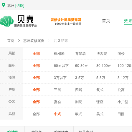
惠州
[切换]
首页
效
首页
惠州装修案例
共
2
结果
全部
榻榻米
背景墙
博古架
阁楼
局部
窗户
相片墙
窗台
客厅
卧室
全部
60㎡以下
60-80㎡
80-100㎡
100-12
面积
全部
3万以下
3-5万
5-8万
8-12万
预算
全部
三居
四居
复式
公寓
户型
全部
宴会
剧院
课座
小户型
公装
学校
医院
专卖店
超市
商场
全部
中式
欧式
美式
田园
风格
LOFT
兼备
法式
工业风
按预算
按关注度
精品案例